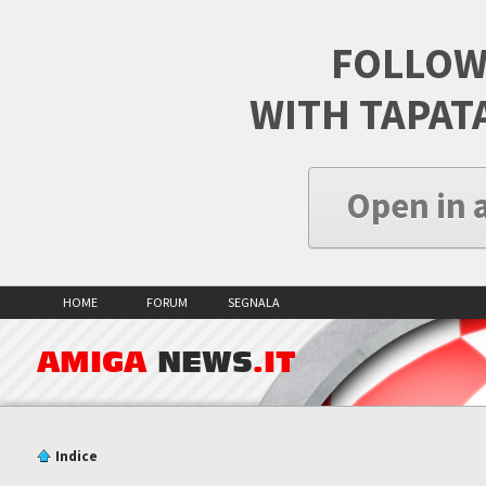
FOLLOW
WITH TAPAT
Open in 
HOME
FORUM
SEGNALA
AMIGA
NEWS
.IT
Indice