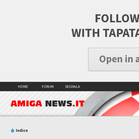
FOLLOW
WITH TAPAT
Open in 
HOME
FORUM
SEGNALA
AMIGA
NEWS
.IT
Indice