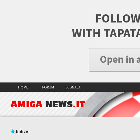
FOLLOW
WITH TAPAT
Open in 
HOME
FORUM
SEGNALA
AMIGA
NEWS
.IT
Indice