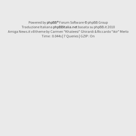
Powered by
phpBB
® Forum Software © phpBB Group
Traduzione Italiana
phpBBItalia.net
basata su phpBB.it 2010
Amiga News.it v8 theme by Carmen "Khaleesi" Ghirardi & Riccardo "ikir" Merlo
Time : 0.044s | 7 Queries | GZIP : On