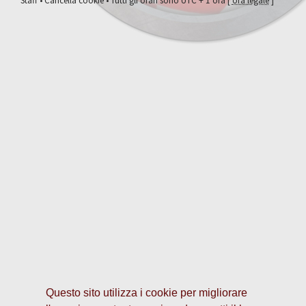
Staff
•
Cancella cookie
• Tutti gli orari sono UTC + 1 ora [
ora legale
]
Questo sito utilizza i cookie per migliorare