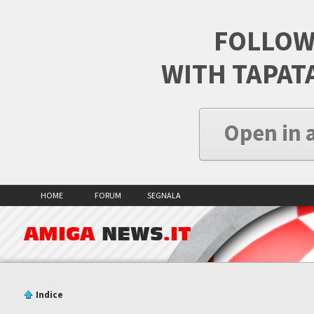
FOLLOW
WITH TAPAT
Open in 
HOME
FORUM
SEGNALA
AMIGA
NEWS
.IT
Indice