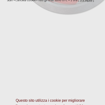
Staff
•
Cancella cookie
• Tutti gli orari sono UTC + 1 ora [
ora legale
]
Questo sito utilizza i cookie per migliorare