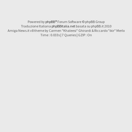
Powered by
phpBB
® Forum Software © phpBB Group
Traduzione Italiana
phpBBItalia.net
basata su phpBB.it 2010
Amiga News.it v8 theme by Carmen "Khaleesi" Ghirardi & Riccardo "ikir" Merlo
Time : 0.033s | 7 Queries | GZIP : On