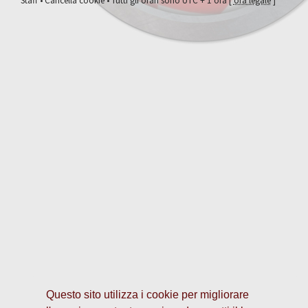
Staff
•
Cancella cookie
• Tutti gli orari sono UTC + 1 ora [
ora legale
]
Questo sito utilizza i cookie per migliorare