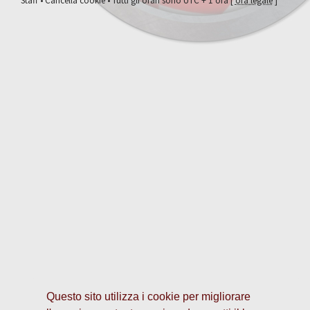
Staff
•
Cancella cookie
• Tutti gli orari sono UTC + 1 ora [
ora legale
]
Questo sito utilizza i cookie per migliorare