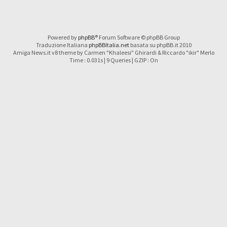
Powered by
phpBB
® Forum Software © phpBB Group
Traduzione Italiana
phpBBItalia.net
basata su phpBB.it 2010
Amiga News.it v8 theme by Carmen "Khaleesi" Ghirardi & Riccardo "ikir" Merlo
Time : 0.031s | 9 Queries | GZIP : On