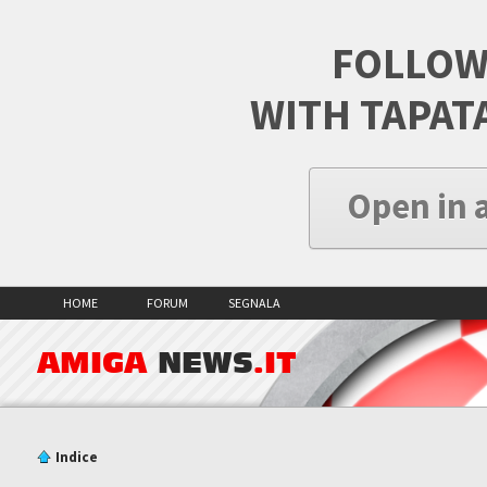
FOLLOW
WITH TAPAT
Open in 
HOME
FORUM
SEGNALA
AMIGA
NEWS
.IT
Indice