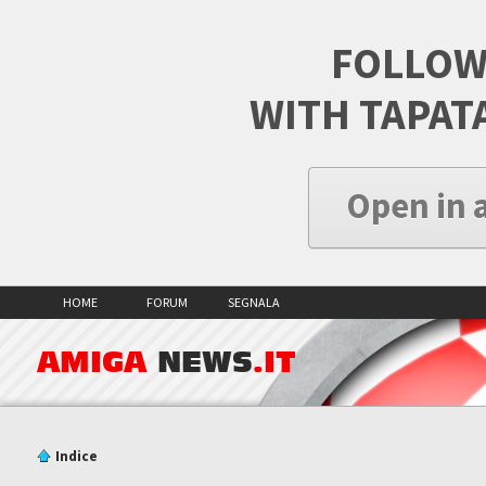
FOLLOW
WITH TAPAT
Open in 
HOME
FORUM
SEGNALA
AMIGA
NEWS
.IT
Indice