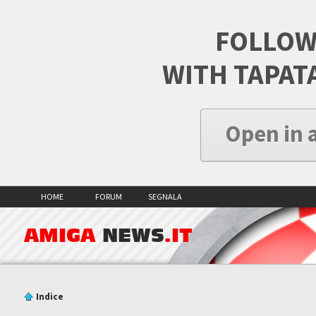
FOLLOW
WITH TAPAT
Open in 
HOME
FORUM
SEGNALA
AMIGA
NEWS
.IT
Indice