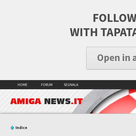
FOLLOW
WITH TAPAT
Open in 
HOME
FORUM
SEGNALA
AMIGA
NEWS
.IT
Indice