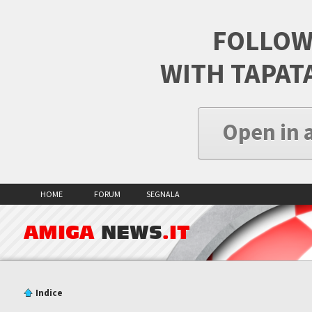
FOLLOW
WITH TAPAT
Open in 
HOME
FORUM
SEGNALA
AMIGA
NEWS
.IT
Indice