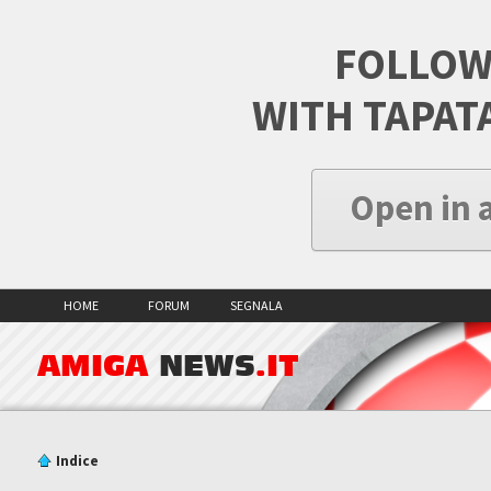
FOLLOW
WITH TAPAT
Open in 
HOME
FORUM
SEGNALA
AMIGA
NEWS
.IT
Indice