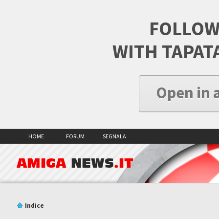
FOLLOW
WITH TAPAT
Open in 
HOME
FORUM
SEGNALA
AMIGA
NEWS
.IT
Indice