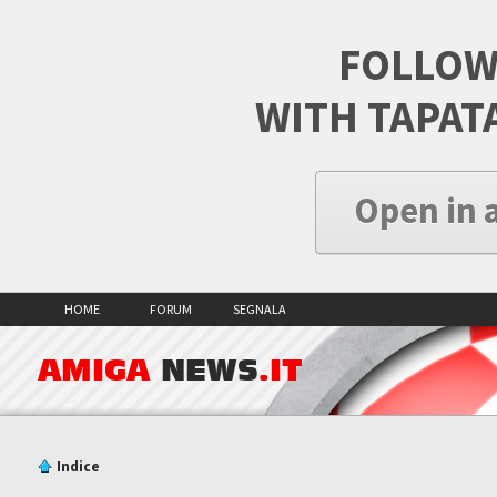
FOLLOW
WITH TAPAT
Open in 
HOME
FORUM
SEGNALA
AMIGA
NEWS
.IT
Indice