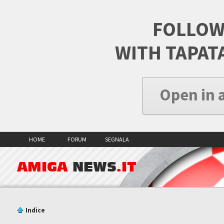
FOLLOW
WITH TAPAT
Open in 
HOME
FORUM
SEGNALA
AMIGA
NEWS
.IT
Indice