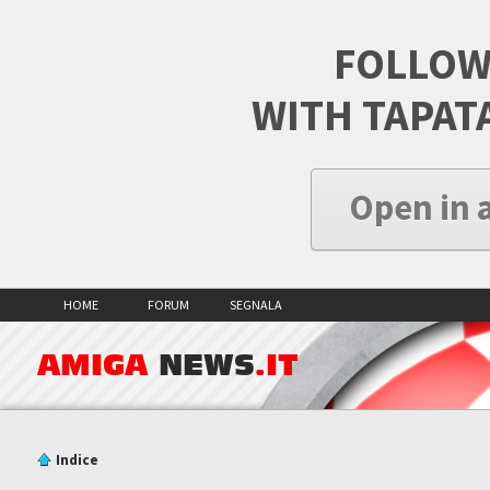
FOLLOW
WITH TAPAT
Open in 
HOME
FORUM
SEGNALA
AMIGA
NEWS
.IT
Indice