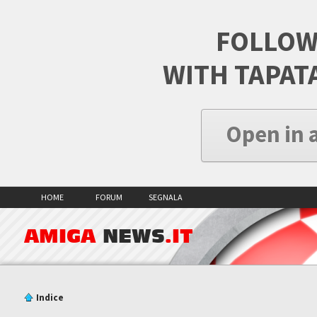
FOLLOW
WITH TAPAT
Open in 
HOME
FORUM
SEGNALA
AMIGA
NEWS
.IT
Indice