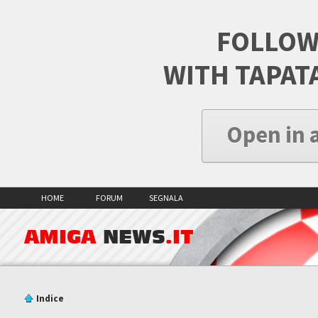
FOLLOW
WITH TAPAT
Open in 
HOME
FORUM
SEGNALA
AMIGA
NEWS
.IT
Indice