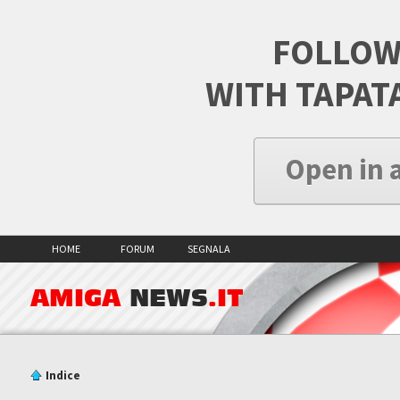
FOLLOW
WITH TAPAT
Open in 
HOME
FORUM
SEGNALA
AMIGA
NEWS
.IT
Indice