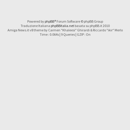
Powered by
phpBB
® Forum Software © phpBB Group
Traduzione Italiana
phpBBItalia.net
basata su phpBB.it 2010
Amiga News.it v8 theme by Carmen "Khaleesi" Ghirardi & Riccardo "ikir" Merlo
Time : 0.064s | 9 Queries | GZIP : On