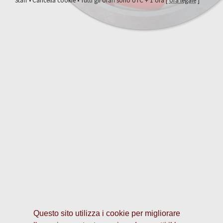
Staff
•
Cancella cookie
• Tutti gli orari sono UTC + 1 ora [
ora legale
]
Questo sito utilizza i cookie per migliorare