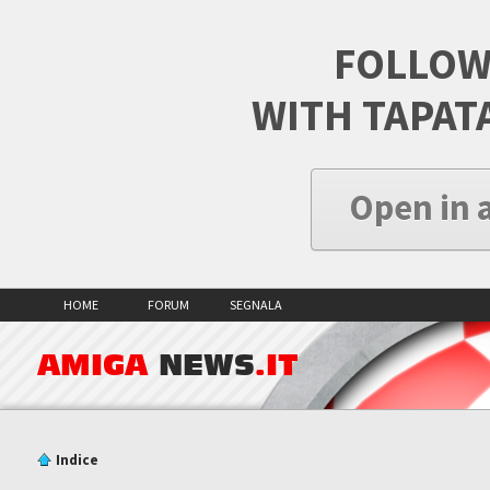
FOLLOW
WITH TAPAT
Open in 
HOME
FORUM
SEGNALA
AMIGA
NEWS
.IT
Indice