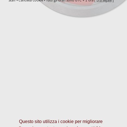
Staff
•
Cancella cookie
• Tutti gli orari sono UTC + 1 ora [
ora legale
]
Questo sito utilizza i cookie per migliorare