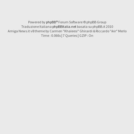
Powered by
phpBB
® Forum Software © phpBB Group
Traduzione Italiana
phpBBItalia.net
basata su phpBB.it 2010
Amiga News.it v8 theme by Carmen "Khaleesi" Ghirardi & Riccardo "ikir" Merlo
Time : 0.066s | 7 Queries | GZIP : On