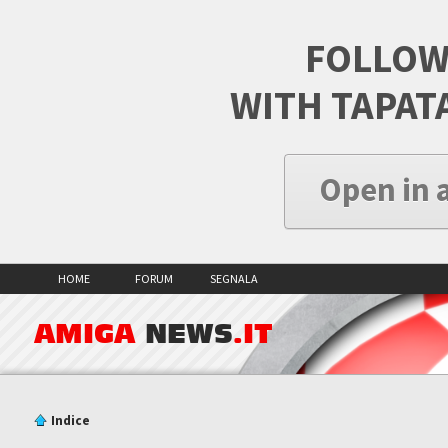
FOLLOW
WITH TAPAT
Open in 
HOME
FORUM
SEGNALA
AMIGA
NEWS
.IT
Indice