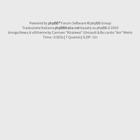
Powered by
phpBB
® Forum Software © phpBB Group
Traduzione Italiana
phpBBItalia.net
basata su phpBB.it 2010
Amiga News.it v8 theme by Carmen "Khaleesi" Ghirardi & Riccardo "ikir" Merlo
Time : 0.025s | 7 Queries | GZIP : On