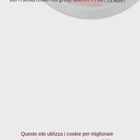
Staff
•
Cancella cookie
• Tutti gli orari sono UTC + 1 ora [
ora legale
]
Questo sito utilizza i cookie per migliorare