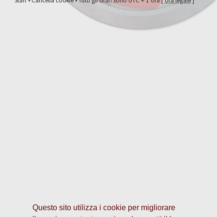
Staff
•
Cancella cookie
• Tutti gli orari sono UTC + 1 ora [
ora legale
]
Questo sito utilizza i cookie per migliorare