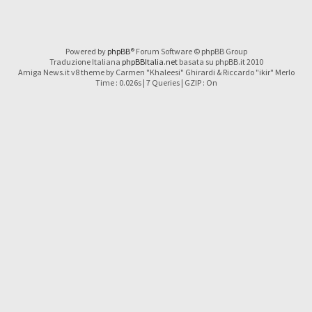
Powered by
phpBB
® Forum Software © phpBB Group
Traduzione Italiana
phpBBItalia.net
basata su phpBB.it 2010
Amiga News.it v8 theme by Carmen "Khaleesi" Ghirardi & Riccardo "ikir" Merlo
Time : 0.026s | 7 Queries | GZIP : On