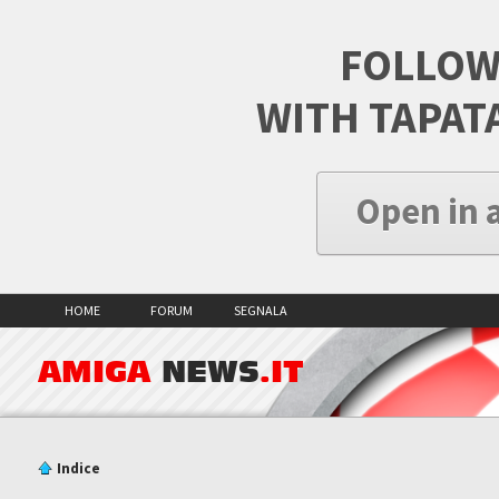
FOLLOW
WITH TAPAT
Open in 
HOME
FORUM
SEGNALA
AMIGA
NEWS
.IT
Indice