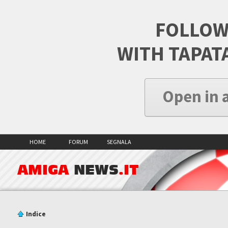
FOLLOW
WITH TAPAT
Open in 
HOME
FORUM
SEGNALA
AMIGA
NEWS
.IT
Indice