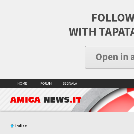
FOLLOW
WITH TAPAT
Open in 
HOME
FORUM
SEGNALA
AMIGA
NEWS
.IT
Indice