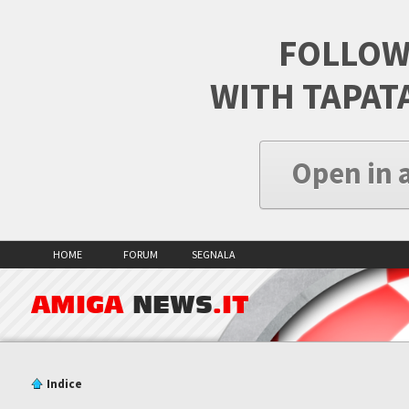
FOLLOW
WITH TAPAT
Open in 
HOME
FORUM
SEGNALA
AMIGA
NEWS
.IT
Indice