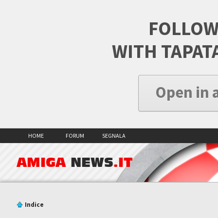
FOLLOW
WITH TAPAT
Open in 
HOME
FORUM
SEGNALA
AMIGA
NEWS
.IT
Indice