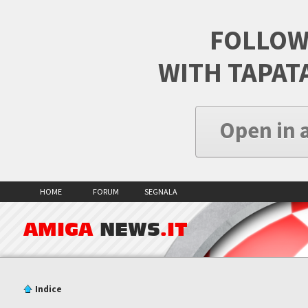
FOLLOW
WITH TAPAT
Open in 
HOME
FORUM
SEGNALA
AMIGA
NEWS
.IT
Indice