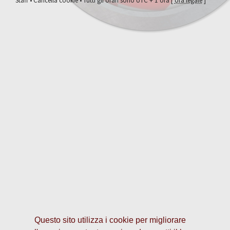
Staff
•
Cancella cookie
• Tutti gli orari sono UTC + 1 ora [
ora legale
]
Questo sito utilizza i cookie per migliorare