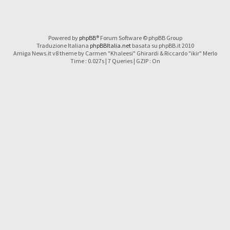
Powered by
phpBB
® Forum Software © phpBB Group
Traduzione Italiana
phpBBItalia.net
basata su phpBB.it 2010
Amiga News.it v8 theme by Carmen "Khaleesi" Ghirardi & Riccardo "ikir" Merlo
Time : 0.027s | 7 Queries | GZIP : On