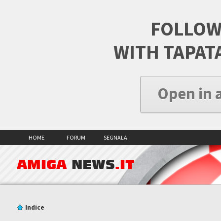
FOLLOW
WITH TAPAT
Open in 
HOME
FORUM
SEGNALA
AMIGA
NEWS
.IT
Indice