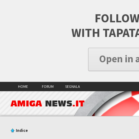
FOLLOW
WITH TAPAT
Open in 
HOME
FORUM
SEGNALA
AMIGA
NEWS
.IT
Indice