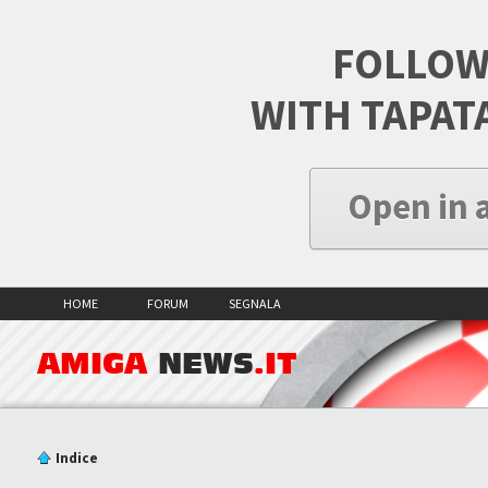
FOLLOW
WITH TAPAT
Open in 
HOME
FORUM
SEGNALA
AMIGA
NEWS
.IT
Indice