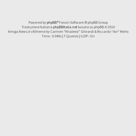
Powered by
phpBB
® Forum Software © phpBB Group
Traduzione Italiana
phpBBItalia.net
basata su phpBB.it 2010
Amiga News.it v8 theme by Carmen "Khaleesi" Ghirardi & Riccardo "ikir" Merlo
Time : 0.046s | 7 Queries | GZIP : On