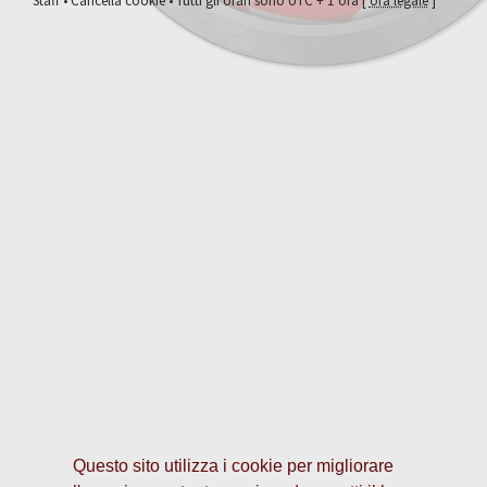
Staff
•
Cancella cookie
• Tutti gli orari sono UTC + 1 ora [
ora legale
]
Questo sito utilizza i cookie per migliorare