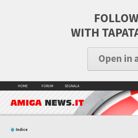
FOLLOW
WITH TAPAT
Open in 
HOME
FORUM
SEGNALA
AMIGA
NEWS
.IT
Indice