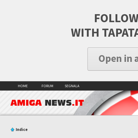
FOLLOW
WITH TAPAT
Open in 
HOME
FORUM
SEGNALA
AMIGA
NEWS
.IT
Indice