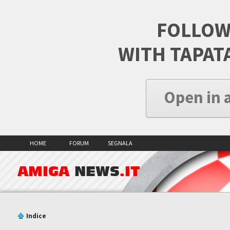
FOLLOW
WITH TAPAT
Open in 
HOME
FORUM
SEGNALA
AMIGA
NEWS
.IT
Indice