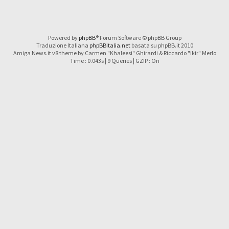
Powered by
phpBB
® Forum Software © phpBB Group
Traduzione Italiana
phpBBItalia.net
basata su phpBB.it 2010
Amiga News.it v8 theme by Carmen "Khaleesi" Ghirardi & Riccardo "ikir" Merlo
Time : 0.043s | 9 Queries | GZIP : On