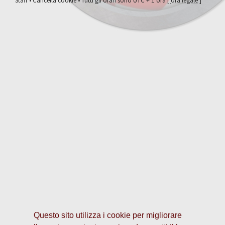
Staff
•
Cancella cookie
• Tutti gli orari sono UTC + 1 ora [
ora legale
]
Questo sito utilizza i cookie per migliorare