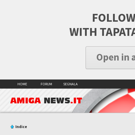
FOLLOW
WITH TAPAT
Open in 
HOME
FORUM
SEGNALA
AMIGA
NEWS
.IT
Indice