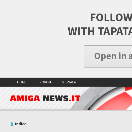
FOLLOW
WITH TAPAT
Open in 
HOME
FORUM
SEGNALA
AMIGA
NEWS
.IT
Indice