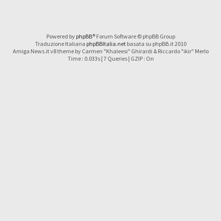
Powered by
phpBB
® Forum Software © phpBB Group
Traduzione Italiana
phpBBItalia.net
basata su phpBB.it 2010
Amiga News.it v8 theme by Carmen "Khaleesi" Ghirardi & Riccardo "ikir" Merlo
Time : 0.033s | 7 Queries | GZIP : On