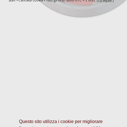
Staff
•
Cancella cookie
• Tutti gli orari sono UTC + 1 ora [
ora legale
]
Questo sito utilizza i cookie per migliorare