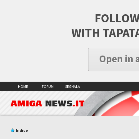
FOLLOW
WITH TAPAT
Open in 
HOME
FORUM
SEGNALA
AMIGA
NEWS
.IT
Indice