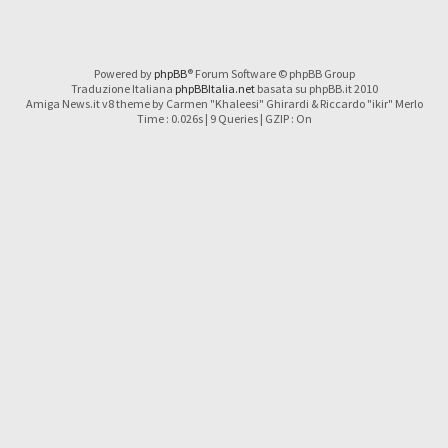
Powered by
phpBB
® Forum Software © phpBB Group
Traduzione Italiana
phpBBItalia.net
basata su phpBB.it 2010
Amiga News.it v8 theme by Carmen "Khaleesi" Ghirardi & Riccardo "ikir" Merlo
Time : 0.026s | 9 Queries | GZIP : On