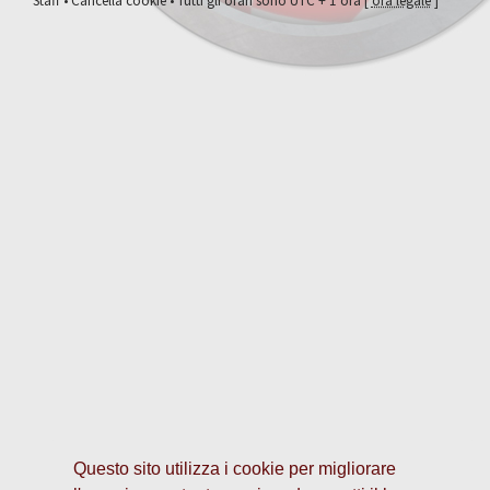
Staff
•
Cancella cookie
• Tutti gli orari sono UTC + 1 ora [
ora legale
]
Questo sito utilizza i cookie per migliorare