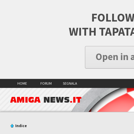
FOLLOW
WITH TAPAT
Open in 
HOME
FORUM
SEGNALA
AMIGA
NEWS
.IT
Indice