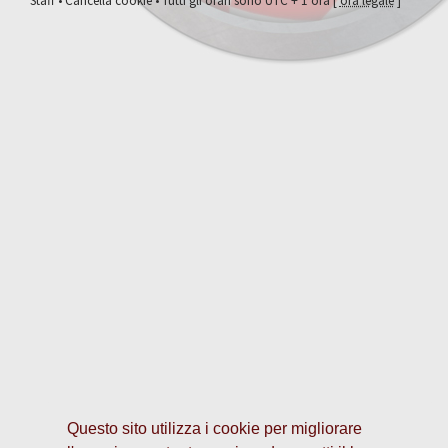
Staff
•
Cancella cookie
• Tutti gli orari sono UTC + 1 ora [
ora legale
]
Questo sito utilizza i cookie per migliorare