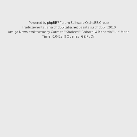
Powered by
phpBB
® Forum Software © phpBB Group
Traduzione Italiana
phpBBItalia.net
basata su phpBB.it 2010
Amiga News.it v8 theme by Carmen "Khaleesi" Ghirardi & Riccardo "ikir" Merlo
Time : 0.042s | 9 Queries | GZIP : On