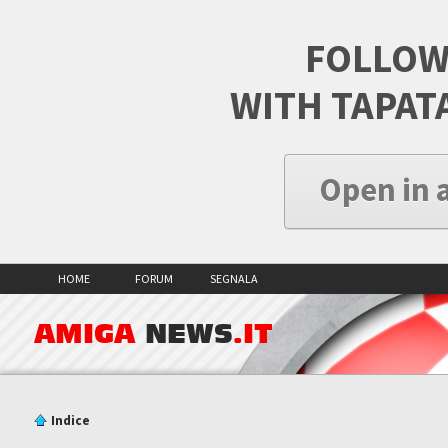
FOLLOW
WITH TAPAT
Open in 
HOME
FORUM
SEGNALA
AMIGA
NEWS
.IT
Indice